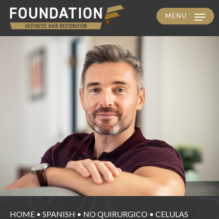
MENU
Skip
to
main
content
HOME
•
SPANISH
•
NO QUIRURGICO
•
CELULAS