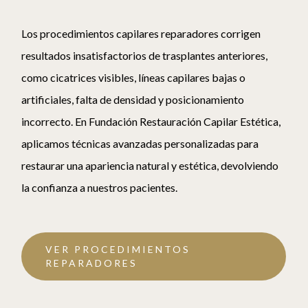
Los procedimientos capilares reparadores corrigen
L
resultados insatisfactorios de trasplantes anteriores,
e
como cicatrices visibles, líneas capilares bajas o
o
artificiales, falta de densidad y posicionamiento
E
incorrecto. En Fundación Restauración Capilar Estética,
p
aplicamos técnicas avanzadas personalizadas para
b
restaurar una apariencia natural y estética, devolviendo
m
la confianza a nuestros pacientes.
VER PROCEDIMIENTOS
REPARADORES