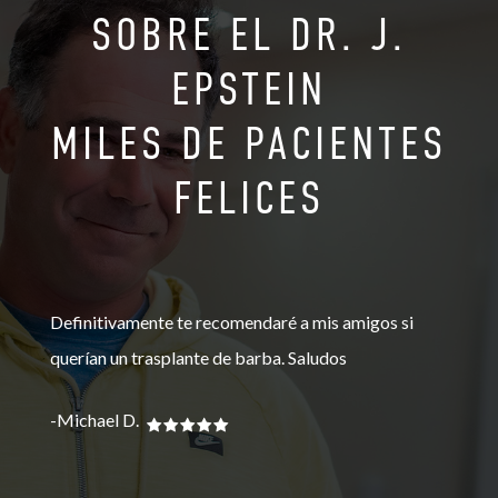
SOBRE EL DR. J.
EPSTEIN
MILES DE PACIENTES
FELICES
Definitivamente te recomendaré a mis amigos si
Hola
querían un trasplante de barba. Saludos
prim
Much
-Michael D.
-She