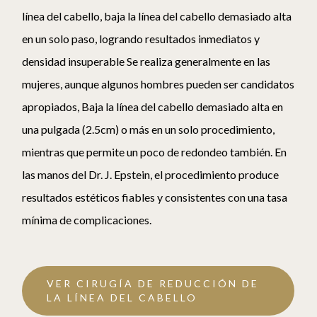
línea del cabello, baja la línea del cabello demasiado alta
c
en un solo paso, logrando resultados inmediatos y
c
densidad insuperable Se realiza generalmente en las
p
mujeres, aunque algunos hombres pueden ser candidatos
p
apropiados, Baja la línea del cabello demasiado alta en
c
una pulgada (2.5cm) o más en un solo procedimiento,
p
mientras que permite un poco de redondeo también. En
c
las manos del Dr. J. Epstein, el procedimiento produce
e
resultados estéticos fiables y consistentes con una tasa
d
mínima de complicaciones.
VER CIRUGÍA DE REDUCCIÓN DE
LA LÍNEA DEL CABELLO