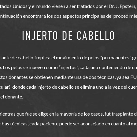
dos Unidos y el mundo vienen a ser tratados por el Dr. J. Epstein,
tinuación encontrará los dos aspectos principales del procedimien
INJERTO DE CABELLO
plante de cabello, implica el movimiento de pelos “permanentes” 
 Los pelos se mueven como “injertos”, cada uno conteniendo de uno
stos donantes se obtienen mediante una de dos técnicas, ya sea FUT
cular), donde cada injerto de cabello se elimina uno a la vez del c
del donante.
entras que fue se elige en la mayoría de los casos, fut trasplante d
as técnicas, cada paciente puede ser aconsejado en cuanto al me