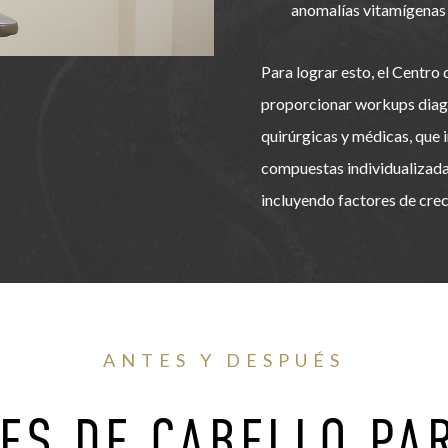
anomalías vitamígenas u
Para lograr esto, el Centro
proporcionar workups diagn
quirúrgicas y médicas, que 
compuestas individualizadas
incluyendo factores de crec
ANTES Y DESPUÉS
ES DE CABELLO PA