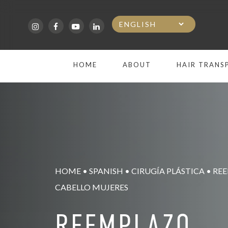
Skip
to
main
HOME
ABOUT
HAIR TRANS
content
HOME
•
SPANISH
•
CIRUGÍA PLÁSTICA
•
RE
CABELLO MUJERES
REEMPLAZO