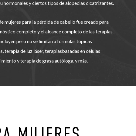
 hormonales y ciertos tipos de alopecias cicatrizantes.
 de mujeres para la pérdida de cabello fue creado para
óstico completo y el alcance completo de las terapias
incluyen pero no se limitan a fórmulas tópicas
, terapia de luz láser, terapiasbasadas en células
imiento y terapia de grasa autóloga, y más.
RA MUJERES